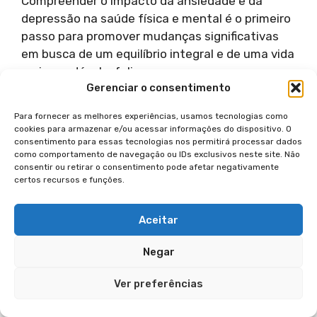
Compreender o impacto da ansiedade e da
depressão na saúde física e mental é o primeiro
passo para promover mudanças significativas
em busca de um equilíbrio integral e de uma vida
mais saudável e feliz.
Gerenciar o consentimento
CONSEQUÊNCIAS DE LONGO PRAZO
Para fornecer as melhores experiências, usamos tecnologias como
DA ANSIEDADE E DEPRESSÃO
cookies para armazenar e/ou acessar informações do dispositivo. O
consentimento para essas tecnologias nos permitirá processar dados
como comportamento de navegação ou IDs exclusivos neste site. Não
O Impacto Na Qualidade De
consentir ou retirar o consentimento pode afetar negativamente
certos recursos e funções.
Vida
Aceitar
A ansiedade e a depressão, quando não
tratadas adequadamente, podem ter impactos
Negar
significativos na qualidade de vida das pessoas.
O constante estado de preocupação e tristeza
Ver preferências
pode interferir nas atividades diárias,
relacionamentos e bem-estar emocional.