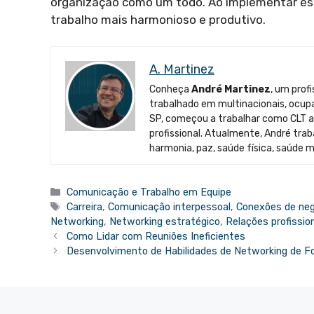
organização como um todo. Ao implementar ess
trabalho mais harmonioso e produtivo.
A. Martinez
Conheça
André Martinez
, um prof
trabalhado em multinacionais, ocupan
SP, começou a trabalhar como CLT ao
profissional. Atualmente, André tr
harmonia, paz, saúde física, saúde m
Categorias
Comunicação e Trabalho em Equipe
Tags
Carreira
,
Comunicação interpessoal
,
Conexões de ne
Networking
,
Networking estratégico
,
Relações profissio
Como Lidar com Reuniões Ineficientes
Desenvolvimento de Habilidades de Networking de F