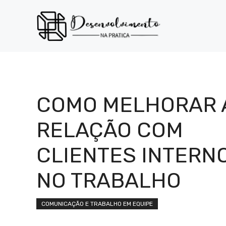
Pular
para
o
conteúdo
COMO MELHORAR 
RELAÇÃO COM
CLIENTES INTERN
NO TRABALHO
COMUNICAÇÃO E TRABALHO EM EQUIPE