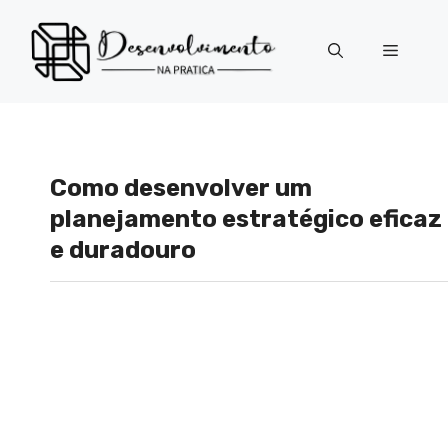
Pular
para
Menu
o
conteúdo
Como desenvolver um
planejamento estratégico eficaz
e duradouro