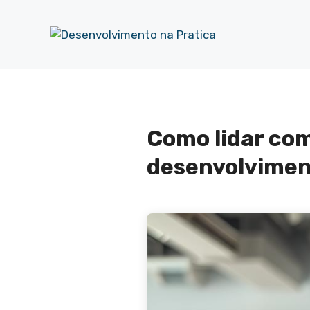
Pular
para
o
conteúdo
Como lidar com
desenvolvimen