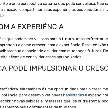
nto e uma perspectiva externa que pode ser valiosa. Não s
ransição; compartilhar suas experiências pode ajudar a ali
ão.
M A EXPERIÊNCIA
ões que podem ser valiosas para o futuro. Após enfrentar
e aprendeu e como cresceu com a experiência. Essa reflexão
melhorar sua capacidade de lidar com mudanças futuras. D
ira eficaz de consolidar esses aprendizados.
A PODE IMPULSIONAR O CRES
safiadora, ela também é uma oportunidade para o crescime
m potencial para desenvolver novas
habilidades
e expandir se
scobrir novas paixões e interesses que, de outra forma, po
s aspectos mais gratificantes da mudança.