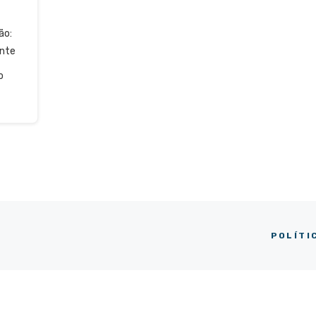
ão:
ente
o
POLÍTI