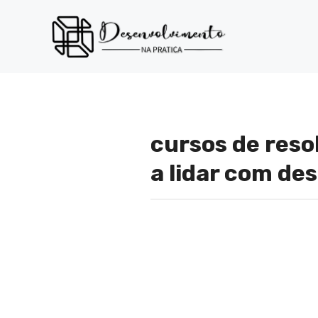
Pular
para
o
conteúdo
cursos de reso
a lidar com de