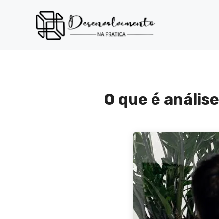
Pular
para
o
conteúdo
O que é análi