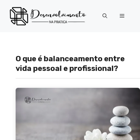
Pular
para
Menu
o
conteúdo
O que é balanceamento entre
vida pessoal e profissional?