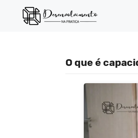
Pular
para
o
conteúdo
O que é capac