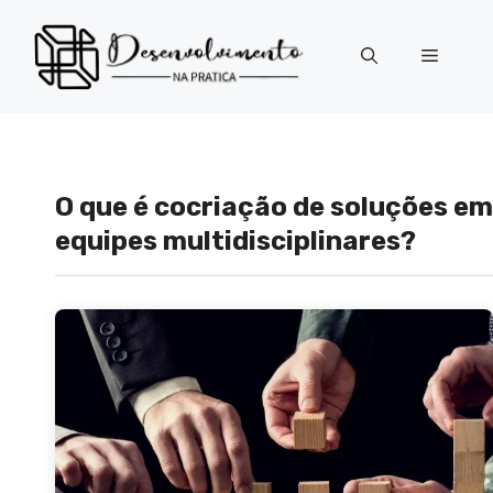
Pular
para
Menu
o
conteúdo
O que é cocriação de soluções em
equipes multidisciplinares?