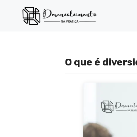
Pular
para
o
conteúdo
O que é divers