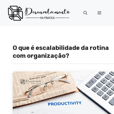
Pular
para
Menu
o
conteúdo
O que é escalabilidade da rotina
com organização?