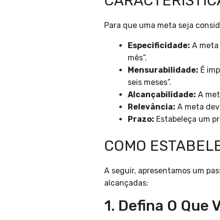
CARACTERÍSTIC
Para que uma meta seja conside
Especificidade:
A meta d
mês”.
Mensurabilidade:
É imp
seis meses”.
Alcançabilidade:
A meta
Relevância:
A meta deve 
Prazo:
Estabeleça um pra
COMO ESTABELE
A seguir, apresentamos um pass
alcançadas:
1. Defina O Que