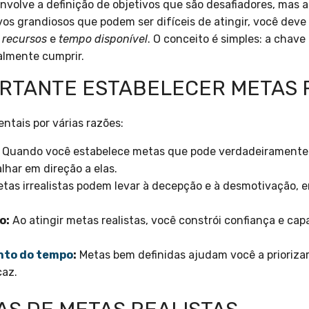
nvolve a definição de objetivos que são desafiadores, mas al
ivos grandiosos que podem ser difíceis de atingir, você de
,
recursos
e
tempo disponível
. O conceito é simples: a chave
almente cumprir.
ORTANTE ESTABELECER METAS 
ntais por várias razões:
Quando você estabelece metas que pode verdadeiramente a
lhar em direção a elas.
tas irrealistas podem levar à decepção e à desmotivação, 
o:
Ao atingir metas realistas, você constrói confiança e cap
nto do tempo
:
Metas bem definidas ajudam você a priorizar
caz.