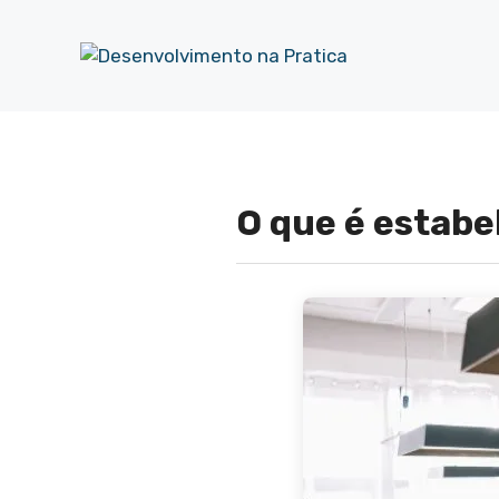
Pular
para
o
conteúdo
O que é estabe