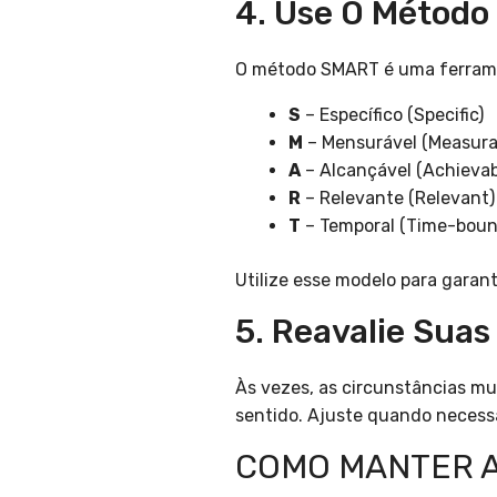
4. Use O Métod
O método SMART é uma ferramen
S
– Específico (Specific)
M
– Mensurável (Measura
A
– Alcançável (Achievab
R
– Relevante (Relevant)
T
– Temporal (Time-boun
Utilize esse modelo para garan
5. Reavalie Sua
Às vezes, as circunstâncias m
sentido. Ajuste quando necessá
COMO MANTER A