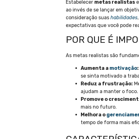
Estabelecer
metas realistas
e
ao invés de se lançar em objet
consideração suas
habilidades
expectativas que você pode re
POR QUE É IMP
As metas realistas são fundame
Aumenta a
motivação
:
se sinta motivado a traba
Reduz a frustração:
Me
ajudam a manter o foco.
Promove o cresciment
mais no futuro.
Melhora o
gerenciame
tempo de forma mais efi