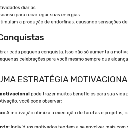
tividades diárias.
canso para recarregar suas energias.
timulam a produção de endorfinas, causando sensações de 
 Conquistas
ebrar cada pequena conquista. Isso não só aumenta a moti
 pequenas celebrações para você mesmo sempre que alcanç
UMA ESTRATÉGIA MOTIVACIONA
motivacional
pode trazer muitos benefícios para sua vida p
tivação, você pode observar:
o:
A motivação otimiza a execução de tarefas e projetos, 
nto:
Indivíduos motivados tendem a se envolver mais com 