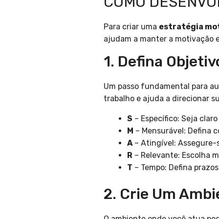
COMO DESENVOL
Para criar uma
estratégia mo
ajudam a manter a motivação e
1. Defina Objetiv
Um passo fundamental para au
trabalho e ajuda a direcionar s
S
– Específico: Seja clar
M
– Mensurável: Defina c
A
– Atingível: Assegure-s
R
– Relevante: Escolha m
T
– Tempo: Defina prazos
2. Crie Um Ambi
O ambiente onde você atua pod