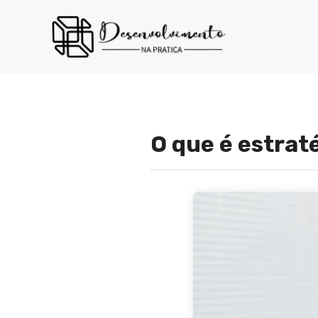
Pular
para
o
conteúdo
O que é estrat