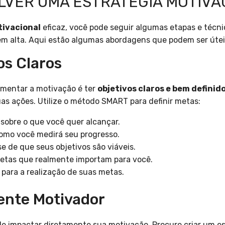
VER UMA ESTRATÉGIA MOTIVAC
tivacional
eficaz, você pode seguir algumas etapas e téc
m alta. Aqui estão algumas abordagens que podem ser útei
os Claros
mentar a motivação é ter
objetivos claros e bem definid
uas ações. Utilize o método SMART para definir metas:
o sobre o que você quer alcançar.
omo você medirá seu progresso.
e de que seus objetivos são viáveis.
etas que realmente importam para você.
 para a realização de suas metas.
ente Motivador
e impactar diretamente sua motivação. Procure criar um es