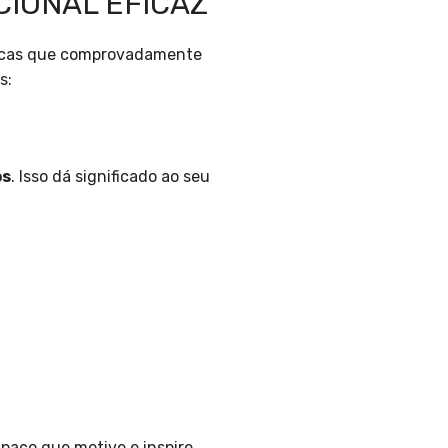
IONAL EFICAZ
nicas que comprovadamente
s:
os
. Isso dá significado ao seu
paço que motive e inspire