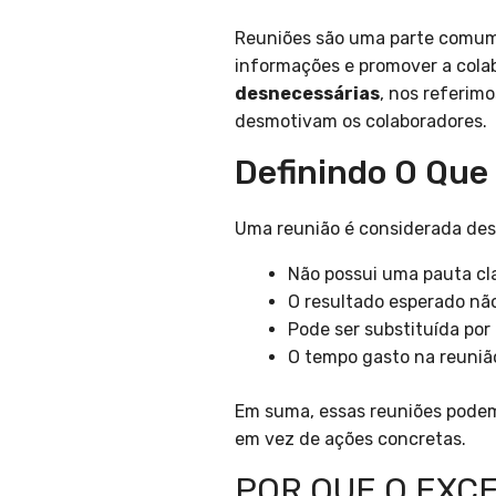
Reuniões são uma parte comum d
informações e promover a cola
desnecessárias
, nos referim
desmotivam os colaboradores.
Definindo O Que
Uma reunião é considerada de
Não possui uma pauta cla
O resultado esperado não
Pode ser substituída po
O tempo gasto na reuniã
Em suma, essas reuniões podem 
em vez de ações concretas.
POR QUE O EXC