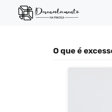
Pular
para
o
conteúdo
O que é excess