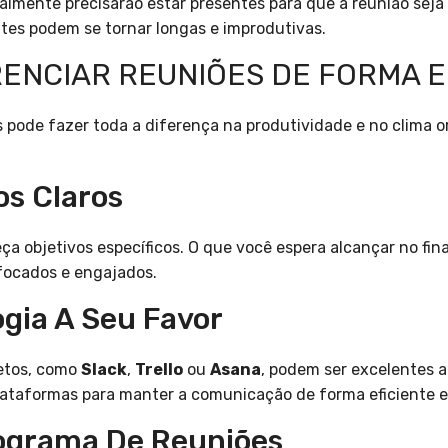
lmente precisarão estar presentes para que a reunião seja 
tes podem se tornar longas e improdutivas.
RENCIAR REUNIÕES DE FORMA E
pode fazer toda a diferença na produtividade e no clima o
os Claros
a objetivos específicos. O que você espera alcançar no fina
focados e engajados.
logia A Seu Favor
etos, como
Slack
,
Trello
ou
Asana
, podem ser excelentes a
lataformas para manter a comunicação de forma eficiente e a
ograma De Reuniões