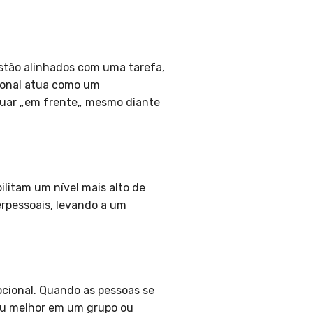
stão alinhados com uma tarefa,
cional atua como um
nuar „em frente„ mesmo diante
litam um nível mais alto de
erpessoais, levando a um
cional. Quando as pessoas se
seu melhor em um grupo ou