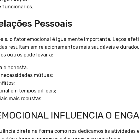
e funcionários.
elações Pessoais
ais, o fator emocional é igualmente importante. Laços afeti
das resultam em relacionamentos mais saudáveis e duradour
s outros pode levar a:
a e honesta;
 necessidades mútuas;
flitos;
nal em tempos difíceis;
ais mais robustas.
EMOCIONAL INFLUENCIA O EN
luência direta na forma como nos dedicamos às atividades
i estão algumas maneiras pelas quais isso acontece: