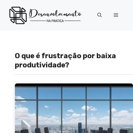
Pular
para
Menu
o
conteúdo
O que é frustração por baixa
produtividade?