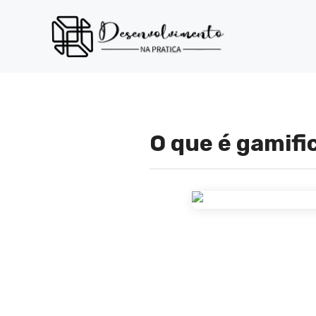
Pular
para
o
conteúdo
O que é gamif