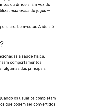
ntes ou difíceis. Em vez de
iliza
mechanics
de jogos —
, claro, bem-estar. A ideia é
?
cionadas à saúde física,
mpensam comportamentos
r algumas das principais
 Quando os usuários completam
tos que podem ser convertidos