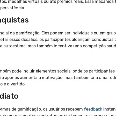
, medalhas virtuais ou até prêmios reais. Essa mecânica t
persistência.
nquistas
cial da gamificação. Eles podem ser individuais ou em grup
etar esses desafios, os participantes alcançam conquistas
ra a autoestima, mas também incentiva uma competição saud
mbém pode incluir elementos sociais, onde os participante
 não apenas aumenta a motivação, mas também cria uma rede
o e divertido.
diato
formas de gamificação, os usuários recebem
feedback
instan
ar comportamentos e estratégias em tempo real, proporcio