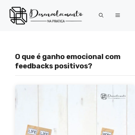
Pular
para
Menu
o
conteúdo
O que é ganho emocional com
feedbacks positivos?