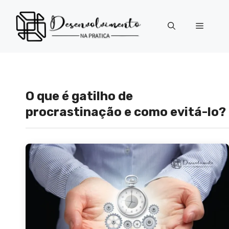
Pular
para
Menu
o
conteúdo
O que é gatilho de
procrastinação e como evitá-lo?