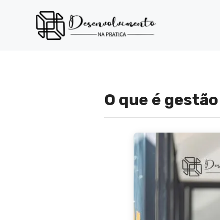
Pular
para
o
conteúdo
O que é gestão