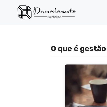
Pular
para
o
conteúdo
O que é gestão