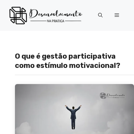
Pular
para
Menu
o
conteúdo
O que é gestão participativa
como estímulo motivacional?