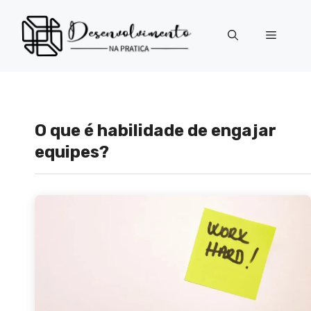
Pular
para
Menu
o
conteúdo
O que é habilidade de engajar
equipes?