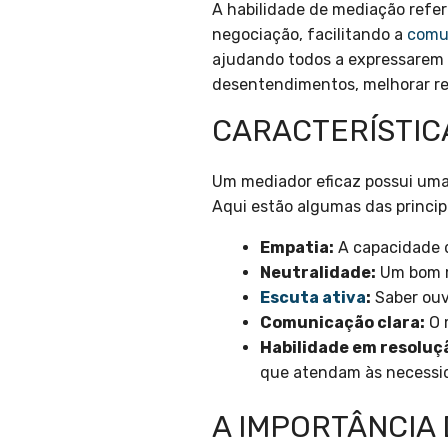
A habilidade de mediação refer
negociação, facilitando a
comu
ajudando todos a expressarem s
desentendimentos, melhorar re
CARACTERÍSTIC
Um mediador eficaz possui uma
Aqui estão algumas das principa
Empatia:
A capacidade d
Neutralidade:
Um bom m
Escuta ativa
:
Saber ouv
Comunicação clara:
O m
Habilidade em resoluç
que atendam às necessid
A IMPORTÂNCIA