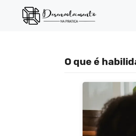
Pular
para
o
conteúdo
O que é habili