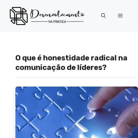
Pular
para
Menu
o
conteúdo
O que é honestidade radical na
comunicação de líderes?