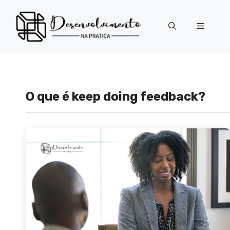
Pular
para
Menu
o
conteúdo
O que é keep doing feedback?