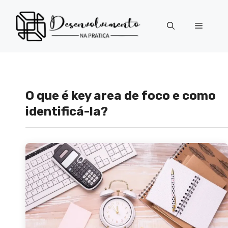
Pular
para
Menu
o
conteúdo
O que é key area de foco e como
identificá-la?