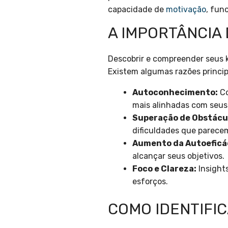
capacidade de
motivação
, fun
A IMPORTÂNCIA 
Descobrir e compreender seus 
Existem algumas razões princi
Autoconhecimento:
Co
mais alinhadas com seus 
Superação de Obstácu
dificuldades que parecem
Aumento da Autoeficá
alcançar seus objetivos.
Foco e Clareza:
Insights
esforços.
COMO IDENTIFIC