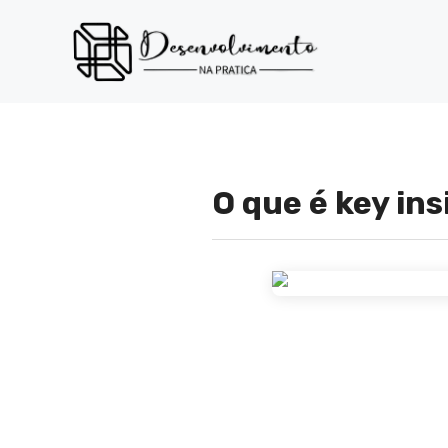
Pular
para
o
conteúdo
O que é key in