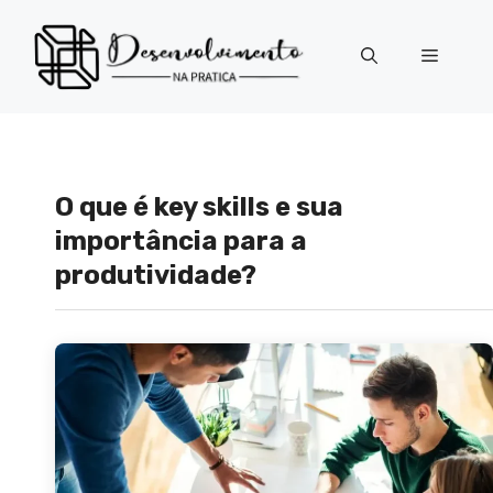
Pular
para
Menu
o
conteúdo
O que é key skills e sua
importância para a
produtividade?