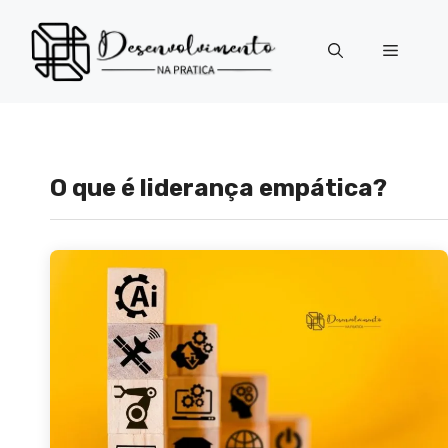
Pular
para
Menu
o
conteúdo
O que é liderança empática?