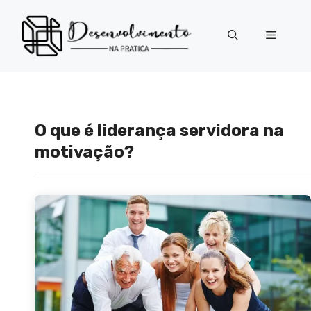
Pular
para
Menu
o
conteúdo
O que é liderança servidora na
motivação?