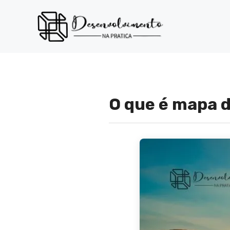
Pular
para
o
conteúdo
O que é mapa 