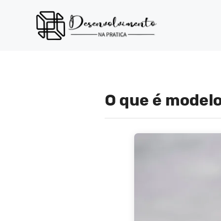
Pular
para
o
conteúdo
O que é modelo