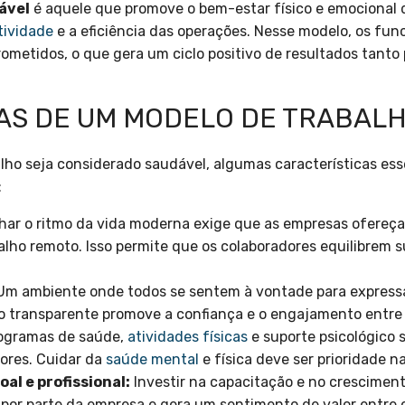
ável
é aquele que promove o bem-estar físico e emocional
tividade
e a eficiência das operações. Nesse modelo, os fun
ometidos, o que gera um ciclo positivo de resultados tanto 
AS DE UM MODELO DE TRABAL
ho seja considerado saudável, algumas características ess
:
r o ritmo da vida moderna exige que as empresas ofereçam 
abalho remoto. Isso permite que os colaboradores equilibrem 
m ambiente onde todos se sentem à vontade para expressa
o transparente promove a confiança e o engajamento entre
ogramas de saúde,
atividades físicas
e suporte psicológico 
ores. Cuidar da
saúde mental
e física deve ser prioridade n
l e profissional:
Investir na capacitação e no crescimen
or parte da empresa e gera um sentimento de valor entre o