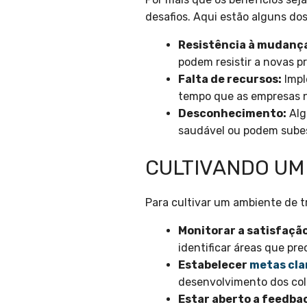
desafios. Aqui estão alguns do
Resistência à mudanç
podem resistir a novas pr
Falta de recursos:
Impl
tempo que as empresas n
Desconhecimento:
Alg
saudável ou podem subes
CULTIVANDO UM
Para cultivar um ambiente de t
Monitorar a satisfaçã
identificar áreas que pr
Estabelecer
metas cla
desenvolvimento dos col
Estar aberto a feedba