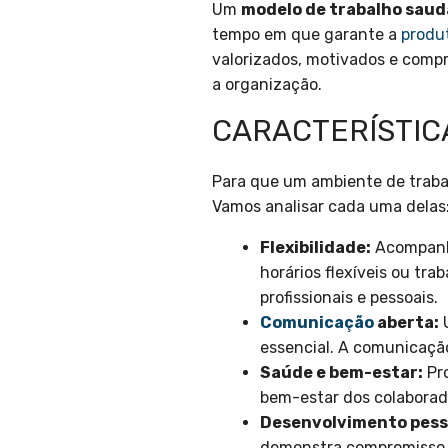
Um
modelo de trabalho saud
tempo em que garante a
produ
valorizados, motivados e compr
a organização.
CARACTERÍSTIC
Para que um ambiente de trabal
Vamos analisar cada uma delas
Flexibilidade:
Acompanha
horários flexíveis ou tr
profissionais e pessoais.
Comunicação
aberta:
U
essencial. A comunicaçã
Saúde e bem-estar:
Pr
bem-estar dos colaborad
Desenvolvimento pessoa
demonstra compromisso p