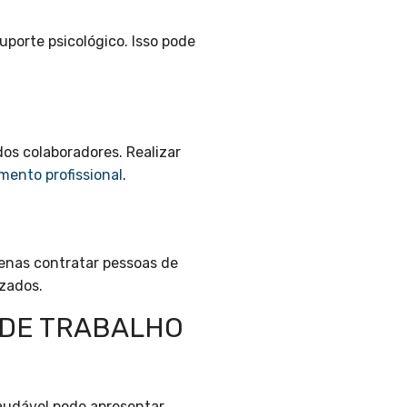
porte psicológico. Isso pode
s colaboradores. Realizar
mento profissional
.
penas contratar pessoas de
izados.
 DE TRABALHO
audável pode apresentar