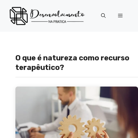
Pular
para
Menu
o
conteúdo
O que é natureza como recurso
terapêutico?