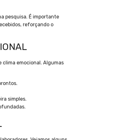
a pesquisa. É importante
ecebidos, reforçando o
IONAL
e clima emocional. Algumas
prontos.
ra simples.
rofundadas.
L
olaboradores. Vejamos alguns