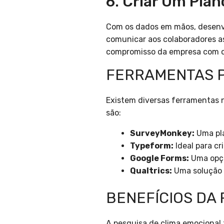
6. Criar Um Pla
Com os dados em mãos, desenvo
comunicar aos colaboradores a
compromisso da empresa com o
FERRAMENTAS P
Existem diversas ferramentas 
são:
SurveyMonkey:
Uma pla
Typeform:
Ideal para cr
Google Forms:
Uma opção
Qualtrics:
Uma solução 
BENEFÍCIOS DA 
A pesquisa de clima emocional 