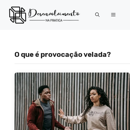
Pular
para
Menu
o
conteúdo
O que é provocação velada?