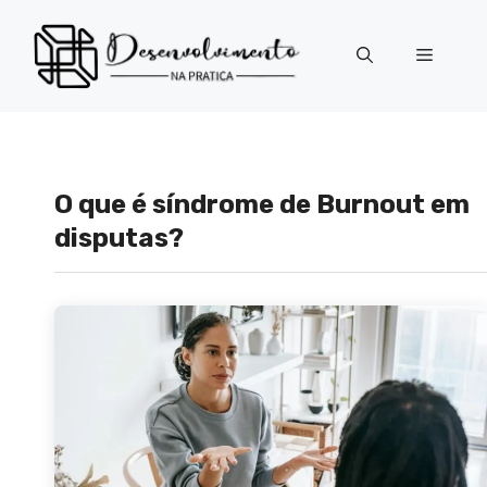
Pular
para
Menu
o
conteúdo
O que é síndrome de Burnout em
disputas?