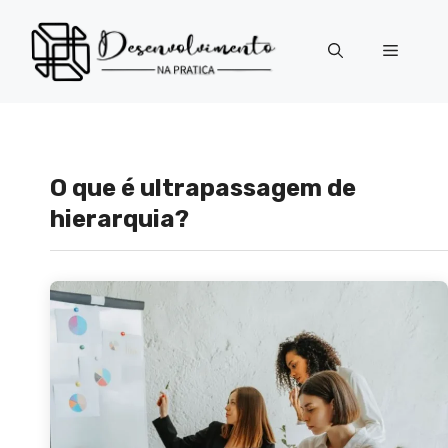
Pular
para
Menu
o
conteúdo
O que é ultrapassagem de
hierarquia?