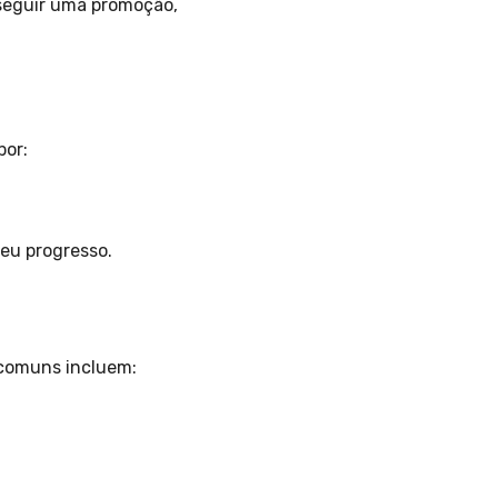
seguir uma promoção,
por:
eu progresso.
 comuns incluem: