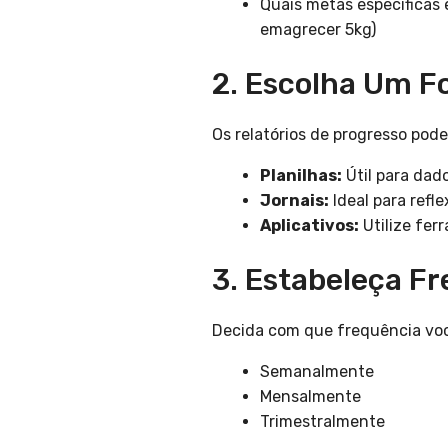
Quais metas específicas 
emagrecer 5kg)
2. Escolha Um F
Os relatórios de progresso pod
Planilhas:
Útil para da
Jornais:
Ideal para refle
Aplicativos:
Utilize fer
3. Estabeleça F
Decida com que frequência você
Semanalmente
Mensalmente
Trimestralmente