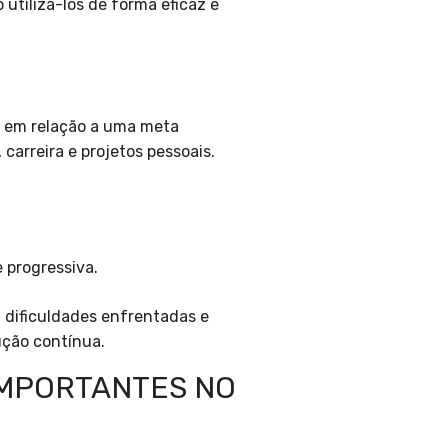
 utilizá-los de forma eficaz e
s em relação a uma meta
carreira e projetos pessoais.
 progressiva.
 dificuldades enfrentadas e
ução contínua.
IMPORTANTES NO