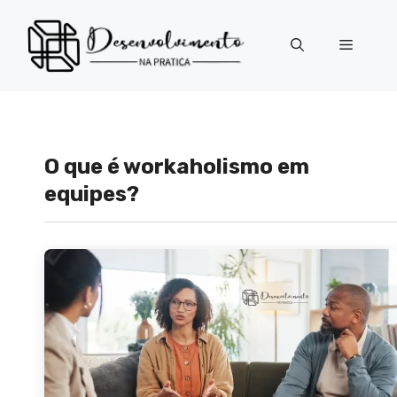
Pular
para
Menu
o
conteúdo
O que é workaholismo em
equipes?