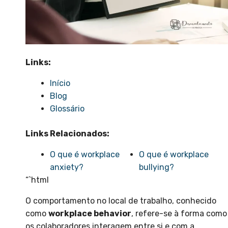
Links:
Início
Blog
Glossário
Links Relacionados:
O que é workplace
O que é workplace
anxiety?
bullying?
“`html
O comportamento no local de trabalho, conhecido
como
workplace behavior
, refere-se à forma como
os colaboradores interagem entre si e com a