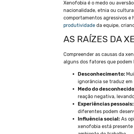
Xenofobia é o medo ou aversão
nacionalidade, etnia ou cultura
comportamentos agressivos e ho
produtividade
da equipe, crian
AS RAÍZES DA X
Compreender as causas da xeno
alguns dos fatores que podem l
Desconhecimento:
Mui
ignorância se traduz em 
Medo do desconhecido
reação negativa, levand
Experiências pessoais:
diferentes podem desenv
Influência social:
As op
xenofobia está presente 
ambiente de trabalho.