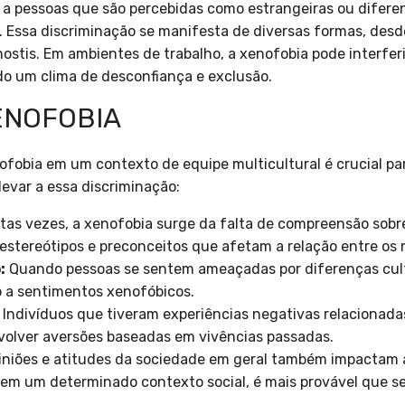
 a pessoas que são percebidas como estrangeiras ou difere
. Essa discriminação se manifesta de diversas formas, desd
stis. Em ambientes de trabalho, a xenofobia pode interferi
do um clima de desconfiança e exclusão.
ENOFOBIA
fobia em um contexto de equipe multicultural é crucial pa
evar a essa discriminação:
tas vezes, a xenofobia surge da falta de compreensão sobre
estereótipos e preconceitos que afetam a relação entre os
:
Quando pessoas se sentem ameaçadas por diferenças cult
o a sentimentos xenofóbicos.
Indivíduos que tiveram experiências negativas relacionadas
olver aversões baseadas em vivências passadas.
iniões e atitudes da sociedade em geral também impactam a
em um determinado contexto social, é mais provável que se 