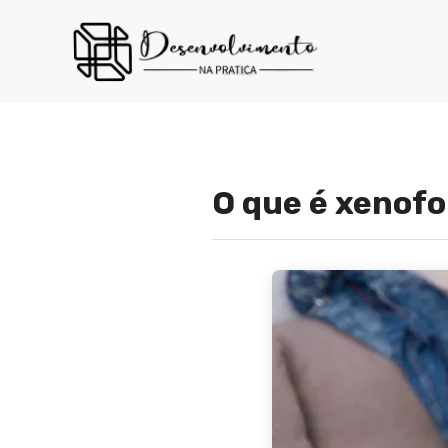
Pular
para
o
conteúdo
O que é xenofo