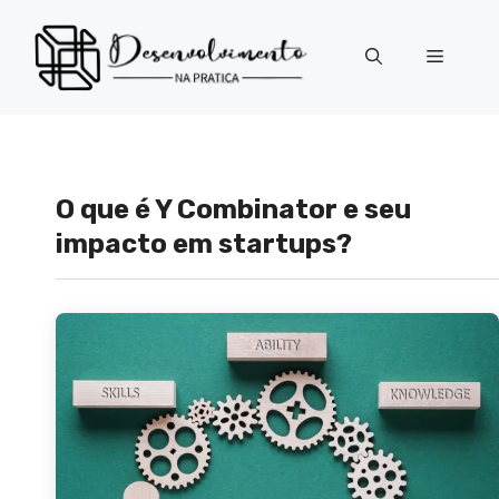
Pular
para
Menu
o
conteúdo
O que é Y Combinator e seu
impacto em startups?