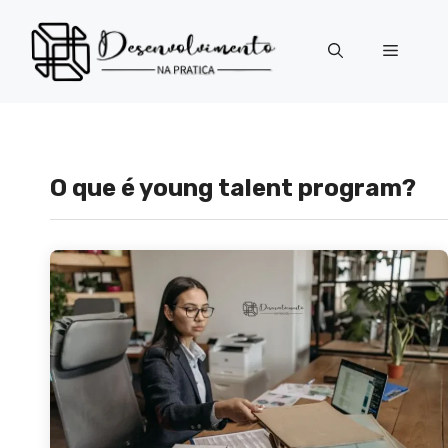
Pular
para
Menu
o
conteúdo
O que é young talent program?