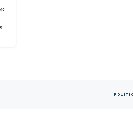
 ao
no
POLÍTI