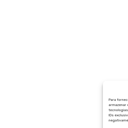
Para fornec
armazenar e
tecnologia
IDs exclusi
negativamen