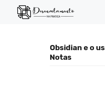
Pular
para
o
conteúdo
Obsidian e o u
Notas