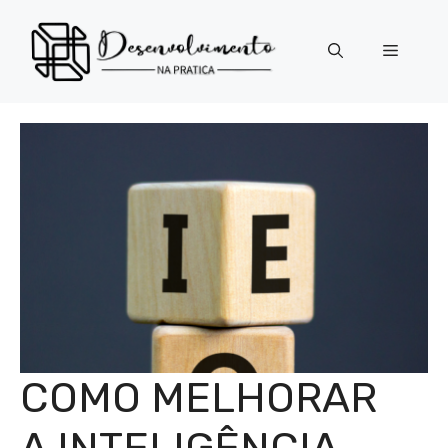
Pular
para
Menu
o
conteúdo
COMO MELHORAR
A INTELIGÊNCIA