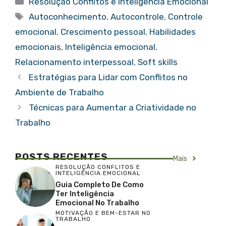
Resolução Conflitos e Inteligência Emocional
Tags
Autoconhecimento
,
Autocontrole
,
Controle
emocional
,
Crescimento pessoal
,
Habilidades
emocionais
,
Inteligência emocional
,
Relacionamento interpessoal
,
Soft skills
Estratégias para Lidar com Conflitos no
Ambiente de Trabalho
Técnicas para Aumentar a Criatividade no
Trabalho
POSTS RECENTES
Mais
RESOLUÇÃO CONFLITOS E
INTELIGÊNCIA EMOCIONAL
Guia Completo De Como
Ter Inteligência
Emocional No Trabalho
MOTIVAÇÃO E BEM-ESTAR NO
TRABALHO