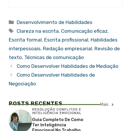
Categorias
Desenvolvimento de Habilidades
Tags
Clareza na escrita
,
Comunicação eficaz
,
Escrita formal
,
Escrita profissional
,
Habilidades
interpessoais
,
Redação empresarial
,
Revisão de
texto
,
Técnicas de comunicação
Como Desenvolver Habilidades de Mediação
Como Desenvolver Habilidades de
Negociação
POSTS RECENTES
Mais
RESOLUÇÃO CONFLITOS E
INTELIGÊNCIA EMOCIONAL
Guia Completo De Como
Ter Inteligência
Emocional No Trabalho