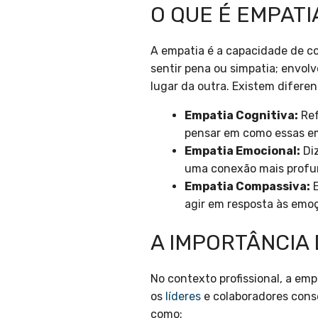
O QUE É EMPATI
A empatia é a capacidade de c
sentir pena ou simpatia; envo
lugar da outra. Existem diferen
Empatia Cognitiva:
Ref
pensar em como essas em
Empatia Emocional:
Diz
uma conexão mais profun
Empatia Compassiva:
E
agir em resposta às emo
A IMPORTÂNCIA
No contexto profissional, a em
os
líderes
e colaboradores cons
como: