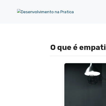
Pular
para
o
conteúdo
O que é empat