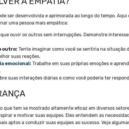
VER A EMPATIA?
ode ser desenvolvida e aprimorada ao longo do tempo. Aqui 
rnar uma pessoa mais empática:
ique ouvir os outros sem interrupções. Demonstre interesse
o outro:
Tente imaginar como você se sentiria na situação d
lhor suas reações.
ia emocional
:
Trabalhe em suas próprias emoções e aprend
.
re suas interações diárias e como você poderia ter respon
ERANÇA
o que tem se mostrado altamente eficaz em diversos setore
spirar e motivar suas equipes. Eles entendem as necessidad
ais aptos a conduzir suas equipes ao sucesso. Veja algumas