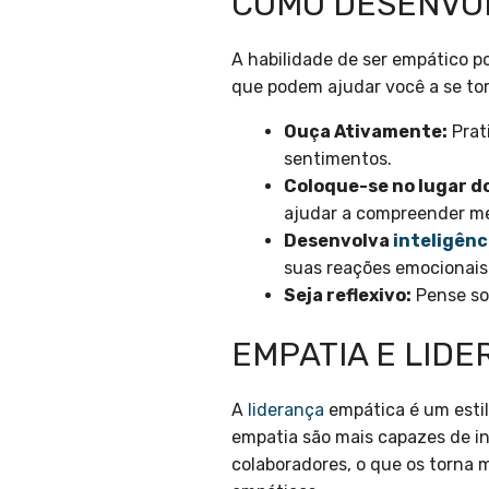
COMO DESENVOL
A habilidade de ser empático p
que podem ajudar você a se to
Ouça Ativamente:
Prat
sentimentos.
Coloque-se no lugar d
ajudar a compreender me
Desenvolva
inteligênc
suas reações emocionais
Seja reflexivo:
Pense sob
EMPATIA E LID
A
liderança
empática é um estil
empatia são mais capazes de in
colaboradores, o que os torna m