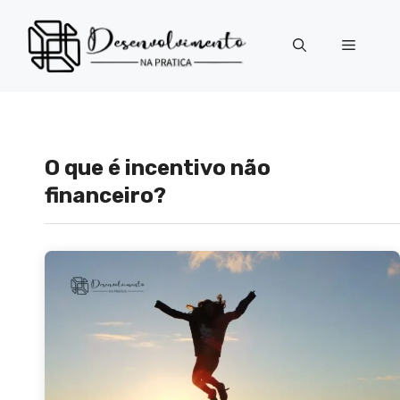
Pular
para
Menu
o
conteúdo
O que é incentivo não
financeiro?