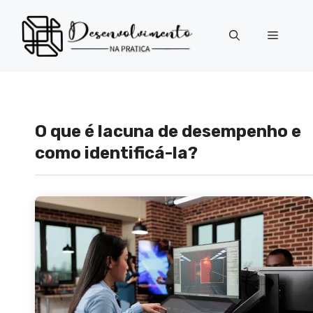
Pular
para
Menu
o
conteúdo
O que é lacuna de desempenho e
como identificá-la?